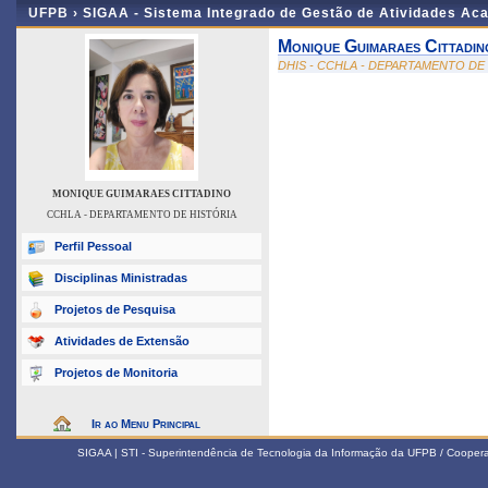
UFPB ›
SIGAA - Sistema Integrado de Gestão de Atividades Ac
Monique Guimaraes Cittadin
DHIS - CCHLA - DEPARTAMENTO DE
MONIQUE GUIMARAES CITTADINO
CCHLA - DEPARTAMENTO DE HISTÓRIA
Perfil Pessoal
Disciplinas Ministradas
Projetos de Pesquisa
Atividades de Extensão
Projetos de Monitoria
Ir ao Menu Principal
SIGAA | STI - Superintendência de Tecnologia da Informação da UFPB / Coope