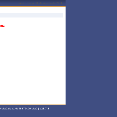
João Pessoa, 06 de Agosto de 2026
urma
-blst5.sigaa-6d48877c66-blst5 |
v26.7.8