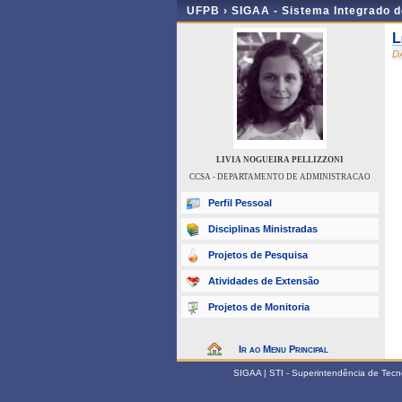
UFPB ›
SIGAA - Sistema Integrado 
L
D
LIVIA NOGUEIRA PELLIZZONI
CCSA - DEPARTAMENTO DE ADMINISTRACAO
Perfil Pessoal
Disciplinas Ministradas
Projetos de Pesquisa
Atividades de Extensão
Projetos de Monitoria
Ir ao Menu Principal
SIGAA | STI - Superintendência de Tec