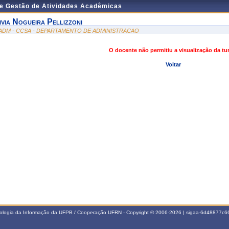
de Gestão de Atividades Acadêmicas
ivia Nogueira Pellizzoni
ADM - CCSA - DEPARTAMENTO DE ADMINISTRACAO
O docente não permitiu a visualização da t
Voltar
nologia da Informação da UFPB / Cooperação UFRN - Copyright © 2006-2026 | sigaa-6d48877c66