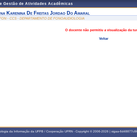
de Gestão de Atividades Acadêmicas
na Karenina De Freitas Jordao Do Amaral
FON - CCS - DEPARTAMENTO DE FONOAUDIOLOGIA
O docente não permitiu a visualização da t
Voltar
nologia da Informação da UFPB / Cooperação UFRN - Copyright © 2006-2026 | sigaa-6d48877c66