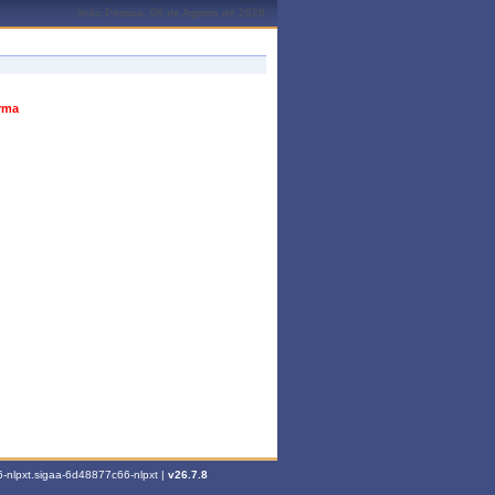
João Pessoa, 08 de Agosto de 2026
urma
-nlpxt.sigaa-6d48877c66-nlpxt |
v26.7.8