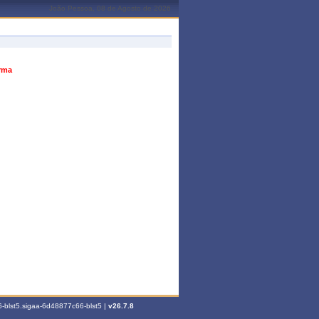
João Pessoa, 08 de Agosto de 2026
urma
-blst5.sigaa-6d48877c66-blst5 |
v26.7.8