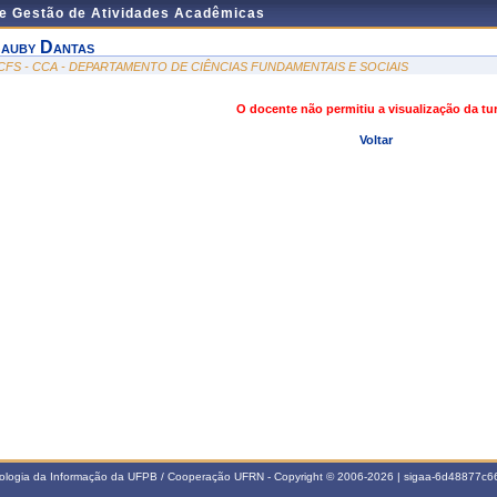
de Gestão de Atividades Acadêmicas
auby Dantas
CFS - CCA - DEPARTAMENTO DE CIÊNCIAS FUNDAMENTAIS E SOCIAIS
O docente não permitiu a visualização da t
Voltar
nologia da Informação da UFPB / Cooperação UFRN - Copyright © 2006-2026 | sigaa-6d48877c66