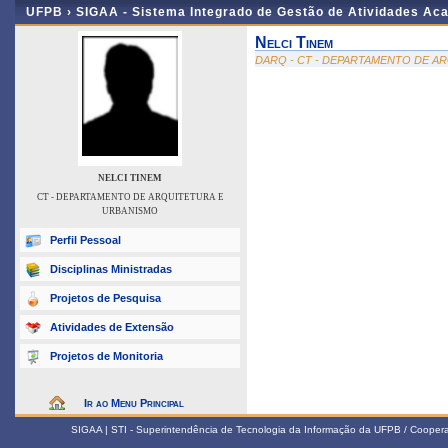
UFPB ›
SIGAA - Sistema Integrado de Gestão de Atividades Ac
Nelci Tinem
DARQ - CT - DEPARTAMENTO DE A
NELCI TINEM
CT - DEPARTAMENTO DE ARQUITETURA E
URBANISMO
Perfil Pessoal
Disciplinas Ministradas
Projetos de Pesquisa
Atividades de Extensão
Projetos de Monitoria
Ir ao Menu Principal
SIGAA | STI - Superintendência de Tecnologia da Informação da UFPB / Coope