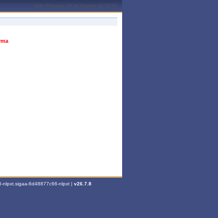
João Pessoa, 09 de Agosto de 2026
urma
-nlpxt.sigaa-6d48877c66-nlpxt |
v26.7.8