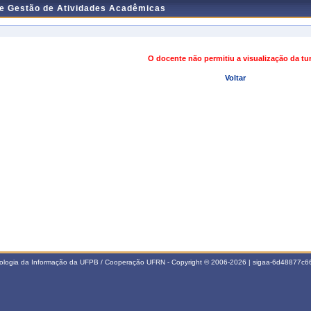
de Gestão de Atividades Acadêmicas
O docente não permitiu a visualização da t
Voltar
nologia da Informação da UFPB / Cooperação UFRN - Copyright © 2006-2026 | sigaa-6d48877c66