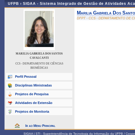
UFPB ›
SIGAA - Sistema Integrado de Gestão de Atividades Ac
Marilia Gabriela Dos Santo
DFPT - CCS - DEPARTAMENTO DE C
MARILIA GABRIELA DOS SANTOS
CAVALCANTI
CCS - DEPARTAMENTO DE CIÊNCIAS
BIOMÉDICAS
Perfil Pessoal
Disciplinas Ministradas
Projetos de Pesquisa
Atividades de Extensão
Projetos de Monitoria
Ir ao Menu Principal
SIGAA | STI - Superintendência de Tecnologia da Informação da UFPB / Coope