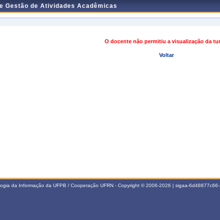
de Gestão de Atividades Acadêmicas
O docente não permitiu a visualização da t
Voltar
ologia da Informação da UFPB / Cooperação UFRN - Copyright © 2006-2026 | sigaa-6d48877c6