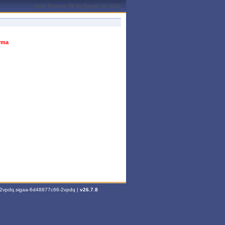
João Pessoa, 08 de Agosto de 2026
urma
6-2vpdq.sigaa-6d48877c66-2vpdq |
v26.7.8