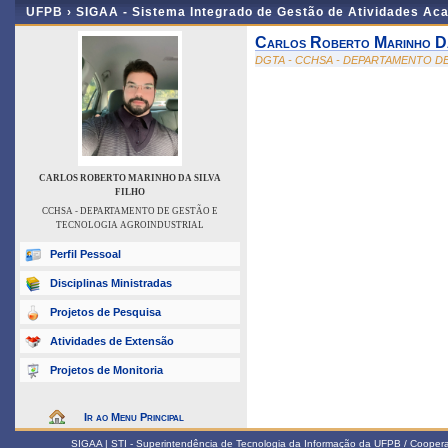
UFPB ›
SIGAA - Sistema Integrado de Gestão de Atividades Ac
Carlos Roberto Marinho Da
DGTA - CCHSA - DEPARTAMENTO D
CARLOS ROBERTO MARINHO DA SILVA
FILHO
CCHSA - DEPARTAMENTO DE GESTÃO E
TECNOLOGIA AGROINDUSTRIAL
Perfil Pessoal
Disciplinas Ministradas
Projetos de Pesquisa
Atividades de Extensão
Projetos de Monitoria
Ir ao Menu Principal
SIGAA | STI - Superintendência de Tecnologia da Informação da UFPB / Coope