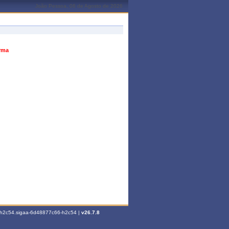
João Pessoa, 06 de Agosto de 2026
urma
6-h2c54.sigaa-6d48877c66-h2c54 |
v26.7.8