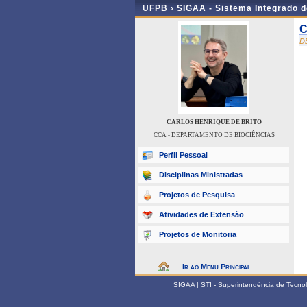
UFPB ›
SIGAA - Sistema Integrado 
C
D
CARLOS HENRIQUE DE BRITO
CCA - DEPARTAMENTO DE BIOCIÊNCIAS
Perfil Pessoal
Disciplinas Ministradas
Projetos de Pesquisa
Atividades de Extensão
Projetos de Monitoria
Ir ao Menu Principal
SIGAA | STI - Superintendência de Tecn