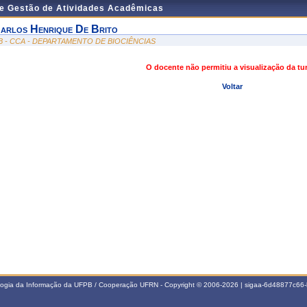
de Gestão de Atividades Acadêmicas
arlos Henrique De Brito
B - CCA - DEPARTAMENTO DE BIOCIÊNCIAS
O docente não permitiu a visualização da t
Voltar
ologia da Informação da UFPB / Cooperação UFRN - Copyright © 2006-2026 | sigaa-6d48877c6