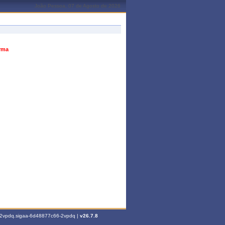
João Pessoa, 07 de Agosto de 2026
urma
6-2vpdq.sigaa-6d48877c66-2vpdq |
v26.7.8