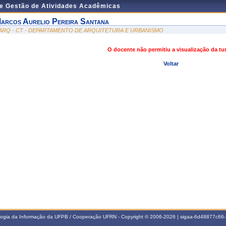
de Gestão de Atividades Acadêmicas
arcos Aurelio Pereira Santana
ARQ - CT - DEPARTAMENTO DE ARQUITETURA E URBANISMO
O docente não permitiu a visualização da t
Voltar
ologia da Informação da UFPB / Cooperação UFRN - Copyright © 2006-2026 | sigaa-6d48877c6