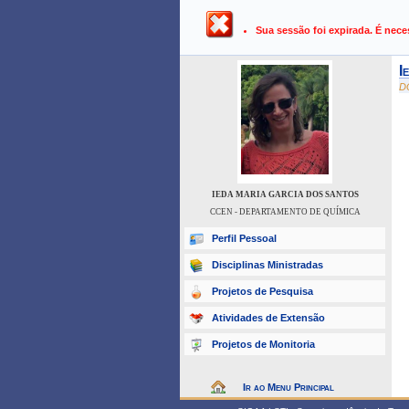
UFPB ›
SIGAA - Sistema Integrado 
Sua sessão foi expirada. É nece
I
D
IEDA MARIA GARCIA DOS SANTOS
CCEN - DEPARTAMENTO DE QUÍMICA
Perfil Pessoal
Disciplinas Ministradas
Projetos de Pesquisa
Atividades de Extensão
Projetos de Monitoria
Ir ao Menu Principal