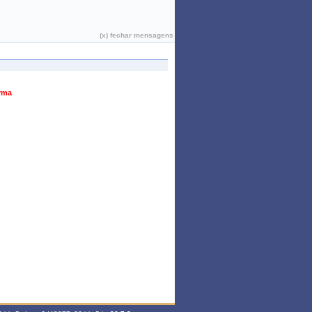
João Pessoa, 07 de Agosto de 2026
(x) fechar mensagens
urma