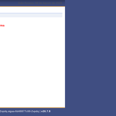
João Pessoa, 08 de Agosto de 2026
urma
6-2vpdq.sigaa-6d48877c66-2vpdq |
v26.7.8