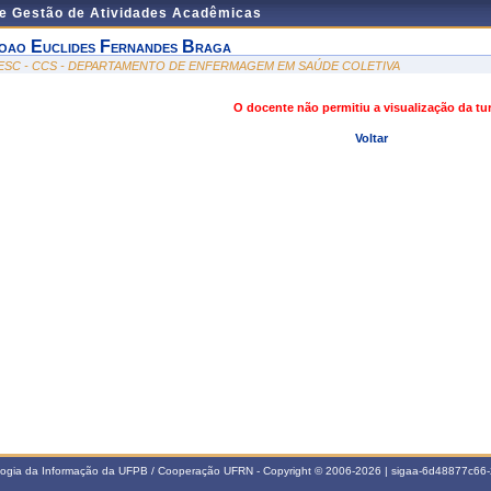
de Gestão de Atividades Acadêmicas
oao Euclides Fernandes Braga
ESC - CCS - DEPARTAMENTO DE ENFERMAGEM EM SAÚDE COLETIVA
O docente não permitiu a visualização da t
Voltar
ologia da Informação da UFPB / Cooperação UFRN - Copyright © 2006-2026 | sigaa-6d48877c6