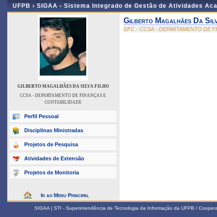
UFPB ›
SIGAA - Sistema Integrado de Gestão de Atividades Ac
Gilberto Magalhães Da Silv
DFC - CCSA - DEPARTAMENTO DE F
GILBERTO MAGALHÃES DA SILVA FILHO
CCSA - DEPARTAMENTO DE FINANÇAS E
CONTABILIDADE
Perfil Pessoal
Disciplinas Ministradas
Projetos de Pesquisa
Atividades de Extensão
Projetos de Monitoria
Ir ao Menu Principal
SIGAA | STI - Superintendência de Tecnologia da Informação da UFPB / Coope