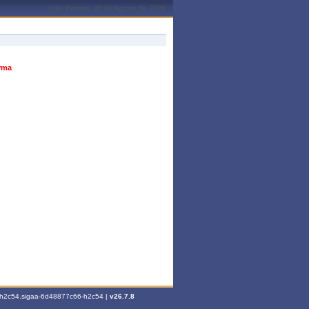
João Pessoa, 06 de Agosto de 2026
urma
6-h2c54.sigaa-6d48877c66-h2c54 |
v26.7.8