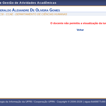
de Gestão de Atividades Acadêmicas
eraldo Alexandre De Oliveira Gomes
CSI - CCAE - DEPARTAMENTO DE CIÊNCIAS HUMANAS
O docente não permitiu a visualização da t
Voltar
ologia da Informação da UFPB / Cooperação UFRN - Copyright © 2006-2026 | sigaa-6d48877c6