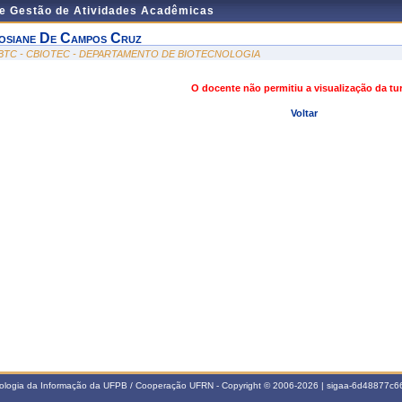
de Gestão de Atividades Acadêmicas
osiane De Campos Cruz
BTC - CBIOTEC - DEPARTAMENTO DE BIOTECNOLOGIA
O docente não permitiu a visualização da t
Voltar
nologia da Informação da UFPB / Cooperação UFRN - Copyright © 2006-2026 | sigaa-6d48877c66