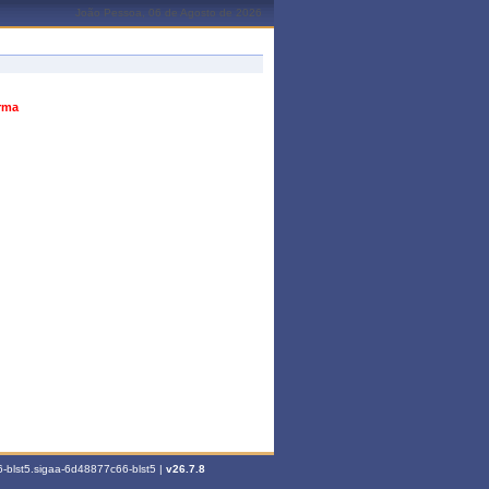
João Pessoa, 06 de Agosto de 2026
urma
-blst5.sigaa-6d48877c66-blst5 |
v26.7.8