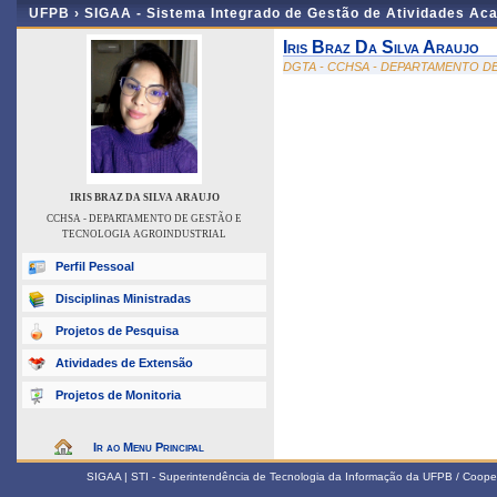
UFPB ›
SIGAA - Sistema Integrado de Gestão de Atividades Ac
Iris Braz Da Silva Araujo
DGTA - CCHSA - DEPARTAMENTO D
IRIS BRAZ DA SILVA ARAUJO
CCHSA - DEPARTAMENTO DE GESTÃO E
TECNOLOGIA AGROINDUSTRIAL
Perfil Pessoal
Disciplinas Ministradas
Projetos de Pesquisa
Atividades de Extensão
Projetos de Monitoria
Ir ao Menu Principal
SIGAA | STI - Superintendência de Tecnologia da Informação da UFPB / Coope