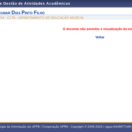
de Gestão de Atividades Acadêmicas
gmar Dias Pinto Filho
EM - CCTA - DEPARTAMENTO DE EDUCAÇÃO MUSICAL
O docente não permitiu a visualização da t
Voltar
ologia da Informação da UFPB / Cooperação UFRN - Copyright © 2006-2026 | sigaa-6d48877c6