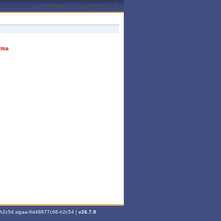
João Pessoa, 07 de Agosto de 2026
urma
6-h2c54.sigaa-6d48877c66-h2c54 |
v26.7.8