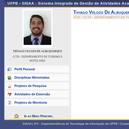
UFPB ›
SIGAA - Sistema Integrado de Gestão de Atividades Ac
Thyago Velozo De Albuque
DTH - CCTA - DEPARTAMENTO DE T
THYAGO VELOZO DE ALBUQUERQUE
CCTA - DEPARTAMENTO DE TURISMO E
HOTELARIA
Perfil Pessoal
Disciplinas Ministradas
Projetos de Pesquisa
Atividades de Extensão
Projetos de Monitoria
Ir ao Menu Principal
SIGAA | STI - Superintendência de Tecnologia da Informação da UFPB / Coope