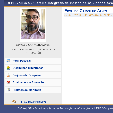
UFPB ›
SIGAA - Sistema Integrado de Gestão de Atividades Ac
Edvaldo Carvalho Alves
DCIN - CCSA - DEPARTAMENTO DE 
EDVALDO CARVALHO ALVES
CCSA - DEPARTAMENTO DE CIÊNCIA DA
INFORMAÇÃO
Perfil Pessoal
Disciplinas Ministradas
Projetos de Pesquisa
Atividades de Extensão
Projetos de Monitoria
Ir ao Menu Principal
SIGAA | STI - Superintendência de Tecnologia da Informação da UFPB / Coope