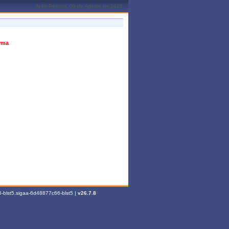
João Pessoa, 09 de Agosto de 2026
urma
-blst5.sigaa-6d48877c66-blst5 |
v26.7.8