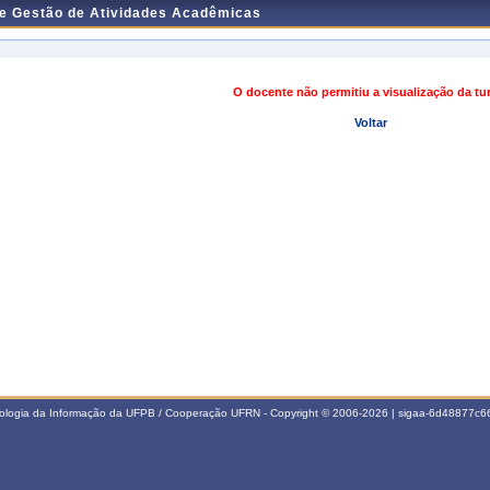
de Gestão de Atividades Acadêmicas
O docente não permitiu a visualização da t
Voltar
nologia da Informação da UFPB / Cooperação UFRN - Copyright © 2006-2026 | sigaa-6d48877c66