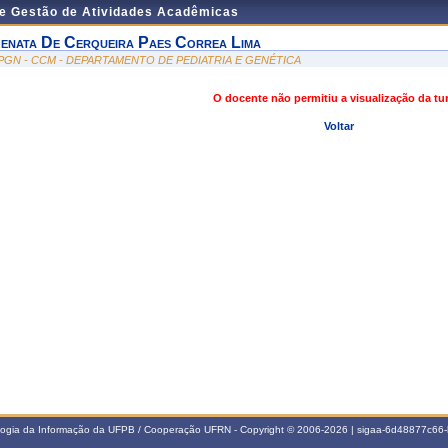
de Gestão de Atividades Acadêmicas
enata De Cerqueira Paes Correa Lima
PGN - CCM - DEPARTAMENTO DE PEDIATRIA E GENÉTICA
O docente não permitiu a visualização da t
Voltar
ologia da Informação da UFPB / Cooperação UFRN - Copyright © 2006-2026 | sigaa-6d48877c6