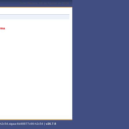
João Pessoa, 08 de Agosto de 2026
urma
6-h2c54.sigaa-6d48877c66-h2c54 |
v26.7.8