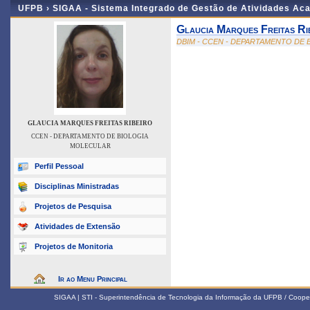
UFPB ›
SIGAA - Sistema Integrado de Gestão de Atividades Ac
Glaucia Marques Freitas Ri
DBIM - CCEN - DEPARTAMENTO DE
GLAUCIA MARQUES FREITAS RIBEIRO
CCEN - DEPARTAMENTO DE BIOLOGIA
MOLECULAR
Perfil Pessoal
Disciplinas Ministradas
Projetos de Pesquisa
Atividades de Extensão
Projetos de Monitoria
Ir ao Menu Principal
SIGAA | STI - Superintendência de Tecnologia da Informação da UFPB / Coope