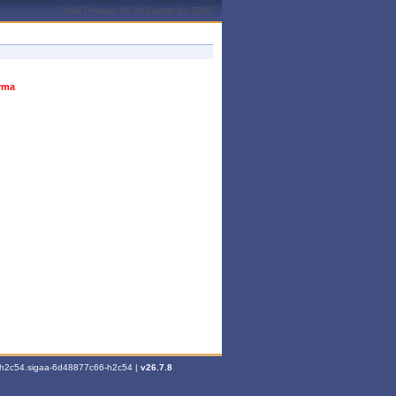
João Pessoa, 06 de Agosto de 2026
urma
6-h2c54.sigaa-6d48877c66-h2c54 |
v26.7.8