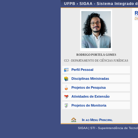
UFPB ›
SIGAA - Sistema Integrado 
R
D
RODRIGO PORTELA GOMES
CCJ - DEPARTAMENTO DE CIÊNCIAS JURÍDICAS
Perfil Pessoal
Disciplinas Ministradas
Projetos de Pesquisa
Atividades de Extensão
Projetos de Monitoria
Ir ao Menu Principal
SIGAA | STI - Superintendência de Tecn