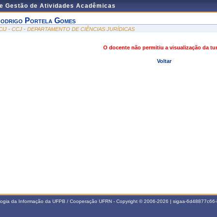
de Gestão de Atividades Acadêmicas
odrigo Portela Gomes
CIJ - CCJ - DEPARTAMENTO DE CIÊNCIAS JURÍDICAS
O docente não permitiu a visualização da t
Voltar
ologia da Informação da UFPB / Cooperação UFRN - Copyright © 2006-2026 | sigaa-6d48877c6