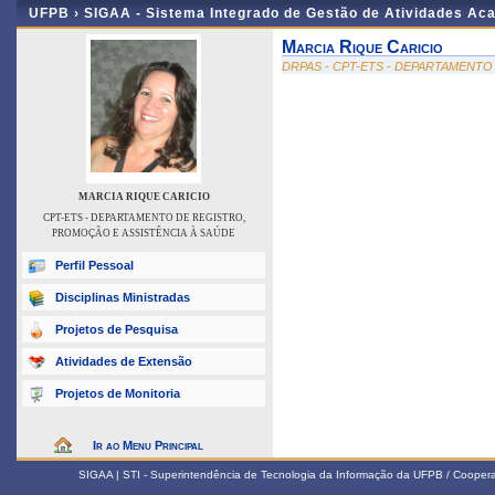
UFPB ›
SIGAA - Sistema Integrado de Gestão de Atividades Ac
Marcia Rique Caricio
DRPAS - CPT-ETS - DEPARTAMENTO
MARCIA RIQUE CARICIO
CPT-ETS - DEPARTAMENTO DE REGISTRO,
PROMOÇÃO E ASSISTÊNCIA À SAÚDE
Perfil Pessoal
Disciplinas Ministradas
Projetos de Pesquisa
Atividades de Extensão
Projetos de Monitoria
Ir ao Menu Principal
SIGAA | STI - Superintendência de Tecnologia da Informação da UFPB / Coope