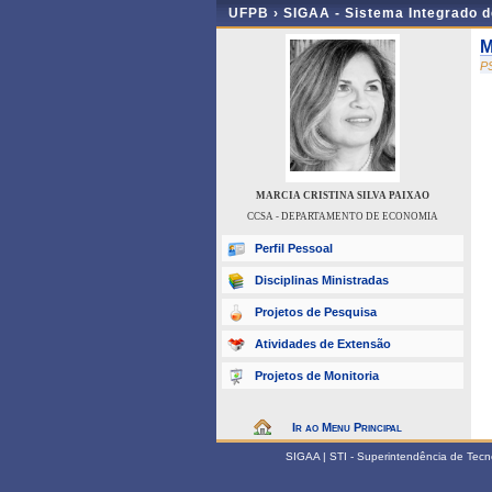
UFPB ›
SIGAA - Sistema Integrado 
M
P
MARCIA CRISTINA SILVA PAIXAO
CCSA - DEPARTAMENTO DE ECONOMIA
Perfil Pessoal
Disciplinas Ministradas
Projetos de Pesquisa
Atividades de Extensão
Projetos de Monitoria
Ir ao Menu Principal
SIGAA | STI - Superintendência de Tec