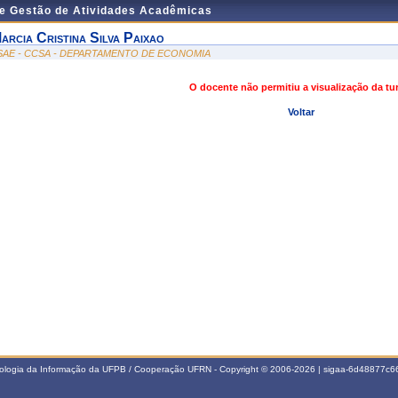
de Gestão de Atividades Acadêmicas
arcia Cristina Silva Paixao
SAE - CCSA - DEPARTAMENTO DE ECONOMIA
O docente não permitiu a visualização da t
Voltar
nologia da Informação da UFPB / Cooperação UFRN - Copyright © 2006-2026 | sigaa-6d48877c66