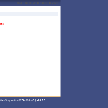
João Pessoa, 08 de Agosto de 2026
urma
-blst5.sigaa-6d48877c66-blst5 |
v26.7.8