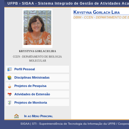
UFPB ›
SIGAA - Sistema Integrado de Gestão de Atividades Ac
Krystyna Gorlach Lira
DBIM - CCEN - DEPARTAMENTO DE
KRYSTYNA GORLACH LIRA
CCEN - DEPARTAMENTO DE BIOLOGIA
MOLECULAR
Perfil Pessoal
Disciplinas Ministradas
Projetos de Pesquisa
Atividades de Extensão
Projetos de Monitoria
Ir ao Menu Principal
SIGAA | STI - Superintendência de Tecnologia da Informação da UFPB / Coope