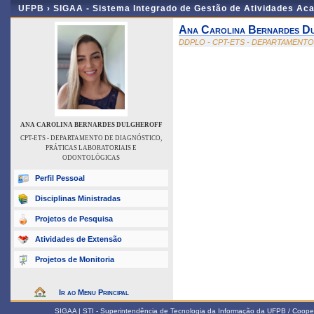
UFPB ›
SIGAA - Sistema Integrado de Gestão de Atividades Ac
Ana Carolina Bernardes D
DDPLO - CPT-ETS - DEPARTAMENT
ANA CAROLINA BERNARDES DULGHEROFF
CPT-ETS - DEPARTAMENTO DE DIAGNÓSTICO,
PRÁTICAS LABORATORIAIS E
ODONTOLÓGICAS
Perfil Pessoal
Disciplinas Ministradas
Projetos de Pesquisa
Atividades de Extensão
Projetos de Monitoria
Ir ao Menu Principal
SIGAA | STI - Superintendência de Tecnologia da Informação da UFPB / Coope