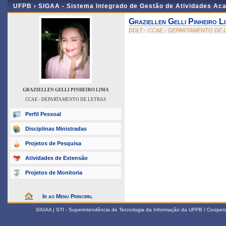
UFPB ›
SIGAA - Sistema Integrado de Gestão de Atividades Ac
Graziellen Gelli Pinheiro L
DDLT - CCAE - DEPARTAMENTO DE 
GRAZIELLEN GELLI PINHEIRO LIMA
CCAE - DEPARTAMENTO DE LETRAS
Perfil Pessoal
Disciplinas Ministradas
Projetos de Pesquisa
Atividades de Extensão
Projetos de Monitoria
Ir ao Menu Principal
SIGAA | STI - Superintendência de Tecnologia da Informação da UFPB / Coope