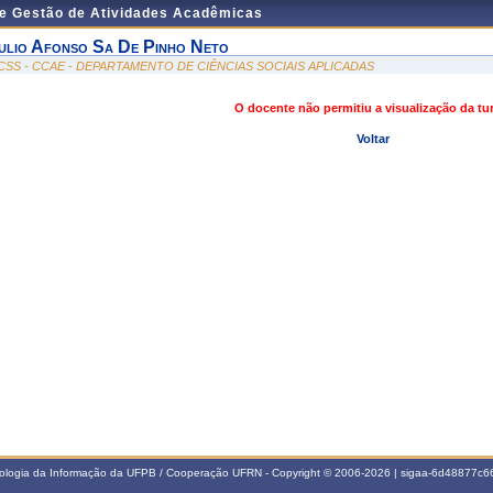
de Gestão de Atividades Acadêmicas
ulio Afonso Sa De Pinho Neto
CSS - CCAE - DEPARTAMENTO DE CIÊNCIAS SOCIAIS APLICADAS
O docente não permitiu a visualização da t
Voltar
nologia da Informação da UFPB / Cooperação UFRN - Copyright © 2006-2026 | sigaa-6d48877c66