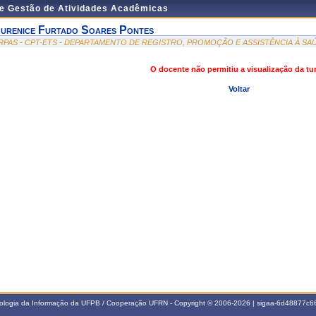
de Gestão de Atividades Acadêmicas
urenice Furtado Soares Pontes
RPAS - CPT-ETS - DEPARTAMENTO DE REGISTRO, PROMOÇÃO E ASSISTÊNCIA À SA
O docente não permitiu a visualização da t
Voltar
nologia da Informação da UFPB / Cooperação UFRN - Copyright © 2006-2026 | sigaa-6d48877c66