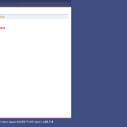
João Pessoa, 07 de Agosto de 2026
ÚDE
urma
-nlpxt.sigaa-6d48877c66-nlpxt |
v26.7.8