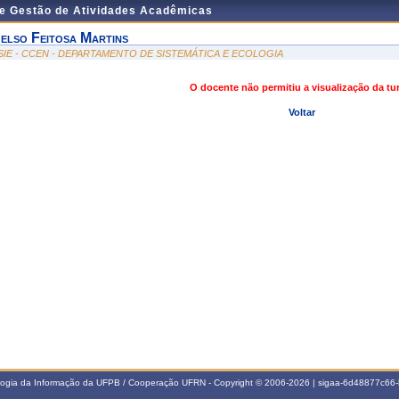
de Gestão de Atividades Acadêmicas
elso Feitosa Martins
SIE - CCEN - DEPARTAMENTO DE SISTEMÁTICA E ECOLOGIA
O docente não permitiu a visualização da t
Voltar
ologia da Informação da UFPB / Cooperação UFRN - Copyright © 2006-2026 | sigaa-6d48877c6