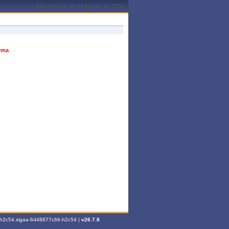
João Pessoa, 08 de Agosto de 2026
urma
6-h2c54.sigaa-6d48877c66-h2c54 |
v26.7.8