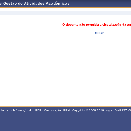
de Gestão de Atividades Acadêmicas
O docente não permitiu a visualização da t
Voltar
nologia da Informação da UFPB / Cooperação UFRN - Copyright © 2006-2026 | sigaa-6d48877c66