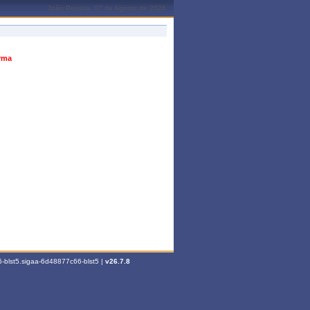
João Pessoa, 07 de Agosto de 2026
urma
-blst5.sigaa-6d48877c66-blst5 |
v26.7.8