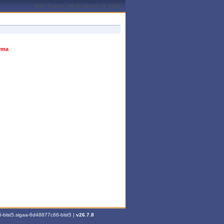
João Pessoa, 08 de Agosto de 2026
urma
-blst5.sigaa-6d48877c66-blst5 |
v26.7.8