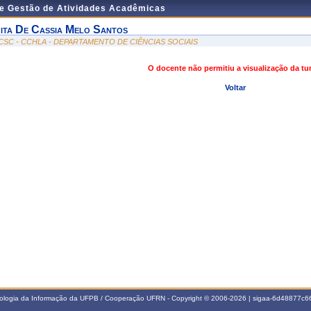
de Gestão de Atividades Acadêmicas
ita De Cassia Melo Santos
CSC - CCHLA - DEPARTAMENTO DE CIÊNCIAS SOCIAIS
O docente não permitiu a visualização da t
Voltar
nologia da Informação da UFPB / Cooperação UFRN - Copyright © 2006-2026 | sigaa-6d48877c66