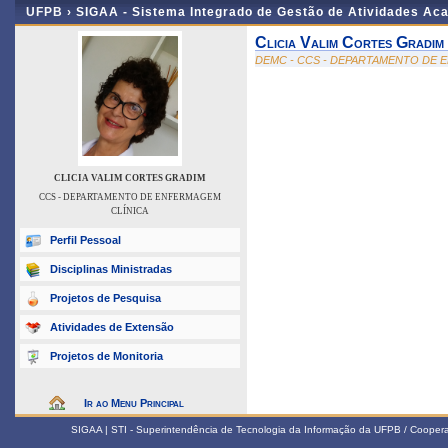
UFPB ›
SIGAA - Sistema Integrado de Gestão de Atividades Ac
Clicia Valim Cortes Gradim
DEMC - CCS - DEPARTAMENTO DE 
CLICIA VALIM CORTES GRADIM
CCS - DEPARTAMENTO DE ENFERMAGEM
CLÍNICA
Perfil Pessoal
Disciplinas Ministradas
Projetos de Pesquisa
Atividades de Extensão
Projetos de Monitoria
Ir ao Menu Principal
SIGAA | STI - Superintendência de Tecnologia da Informação da UFPB / Coope