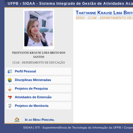
UFPB ›
SIGAA - Sistema Integrado de Gestão de Atividades Ac
Thatyanne Krause Lima Bri
DEDC - CCAE - DEPARTAMENTO D
THATYANNE KRAUSE LIMA BRITO DOS
SANTOS
CCAE - DEPARTAMENTO DE EDUCAÇÃO
Perfil Pessoal
Disciplinas Ministradas
Projetos de Pesquisa
Atividades de Extensão
Projetos de Monitoria
Ir ao Menu Principal
SIGAA | STI - Superintendência de Tecnologia da Informação da UFPB / Coope