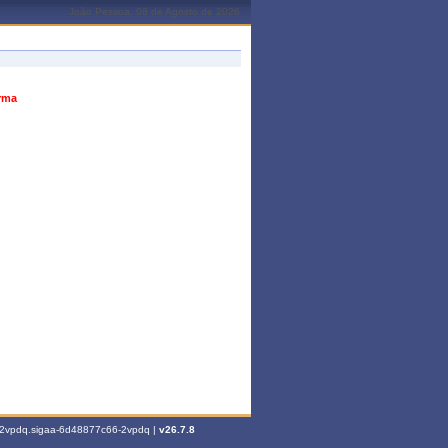
João Pessoa, 08 de Agosto de 2026
urma
6-2vpdq.sigaa-6d48877c66-2vpdq |
v26.7.8