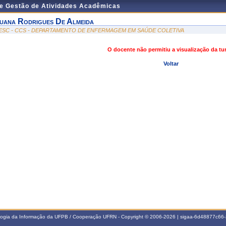
de Gestão de Atividades Acadêmicas
uana Rodrigues De Almeida
ESC - CCS - DEPARTAMENTO DE ENFERMAGEM EM SAÚDE COLETIVA
O docente não permitiu a visualização da t
Voltar
ologia da Informação da UFPB / Cooperação UFRN - Copyright © 2006-2026 | sigaa-6d48877c6