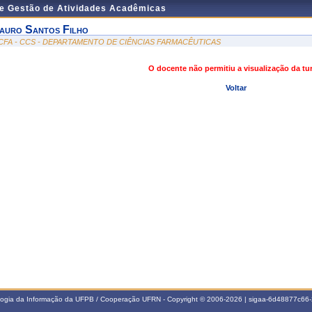
de Gestão de Atividades Acadêmicas
auro Santos Filho
CFA - CCS - DEPARTAMENTO DE CIÊNCIAS FARMACÊUTICAS
O docente não permitiu a visualização da t
Voltar
ologia da Informação da UFPB / Cooperação UFRN - Copyright © 2006-2026 | sigaa-6d48877c6