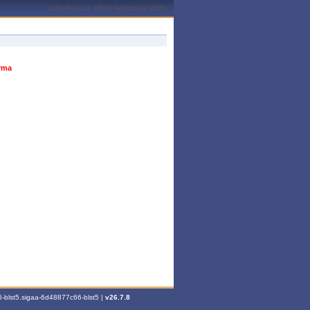
João Pessoa, 08 de Agosto de 2026
urma
-blst5.sigaa-6d48877c66-blst5 |
v26.7.8