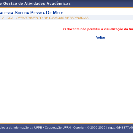
de Gestão de Atividades Acadêmicas
aleska Shelda Pessoa De Melo
CV - CCA - DEPARTAMENTO DE CIÊNCIAS VETERINÁRIAS
O docente não permitiu a visualização da t
Voltar
nologia da Informação da UFPB / Cooperação UFRN - Copyright © 2006-2026 | sigaa-6d48877c66