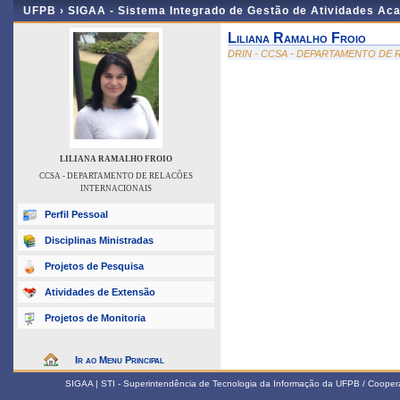
UFPB ›
SIGAA - Sistema Integrado de Gestão de Atividades Ac
Liliana Ramalho Froio
DRIN - CCSA - DEPARTAMENTO DE
LILIANA RAMALHO FROIO
CCSA - DEPARTAMENTO DE RELACÕES
INTERNACIONAIS
Perfil Pessoal
Disciplinas Ministradas
Projetos de Pesquisa
Atividades de Extensão
Projetos de Monitoria
Ir ao Menu Principal
SIGAA | STI - Superintendência de Tecnologia da Informação da UFPB / Coope