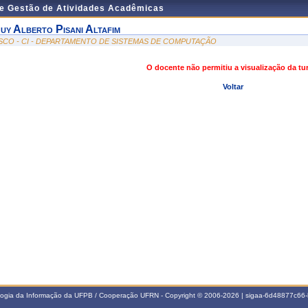
de Gestão de Atividades Acadêmicas
uy Alberto Pisani Altafim
SCO - CI - DEPARTAMENTO DE SISTEMAS DE COMPUTAÇÃO
O docente não permitiu a visualização da t
Voltar
ologia da Informação da UFPB / Cooperação UFRN - Copyright © 2006-2026 | sigaa-6d48877c6