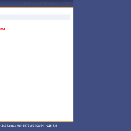
João Pessoa, 06 de Agosto de 2026
urma
6-h2c54.sigaa-6d48877c66-h2c54 |
v26.7.8