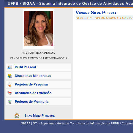
UFPB ›
SIGAA - Sistema Integrado de Gestão de Atividades Ac
Viviany Silva Pessoa
DPSP - CE - DEPARTAMENTO DE P
VIVIANY SILVA PESSOA
CE - DEPARTAMENTO DE PSICOPEDAGOGIA
Perfil Pessoal
Disciplinas Ministradas
Projetos de Pesquisa
Atividades de Extensão
Projetos de Monitoria
Ir ao Menu Principal
SIGAA | STI - Superintendência de Tecnologia da Informação da UFPB / Coope