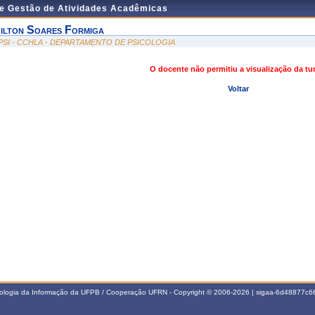
de Gestão de Atividades Acadêmicas
ilton Soares Formiga
PSI - CCHLA - DEPARTAMENTO DE PSICOLOGIA
O docente não permitiu a visualização da t
Voltar
nologia da Informação da UFPB / Cooperação UFRN - Copyright © 2006-2026 | sigaa-6d48877c66