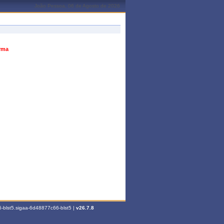
João Pessoa, 06 de Agosto de 2026
urma
-blst5.sigaa-6d48877c66-blst5 |
v26.7.8