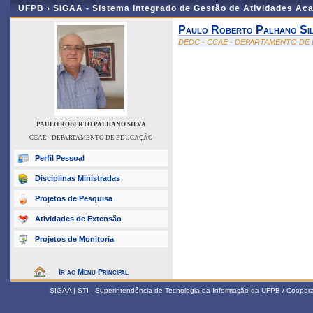
UFPB ›
SIGAA - Sistema Integrado de Gestão de Atividades Ac
Paulo Roberto Palhano Sil
DEDC - CCAE - DEPARTAMENTO D
PAULO ROBERTO PALHANO SILVA
CCAE - DEPARTAMENTO DE EDUCAÇÃO
Perfil Pessoal
Disciplinas Ministradas
Projetos de Pesquisa
Atividades de Extensão
Projetos de Monitoria
Ir ao Menu Principal
SIGAA | STI - Superintendência de Tecnologia da Informação da UFPB / Coope