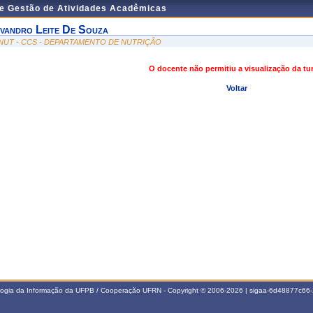
de Gestão de Atividades Acadêmicas
vandro Leite De Souza
NUT - CCS - DEPARTAMENTO DE NUTRIÇÃO
O docente não permitiu a visualização da t
Voltar
ologia da Informação da UFPB / Cooperação UFRN - Copyright © 2006-2026 | sigaa-6d48877c6