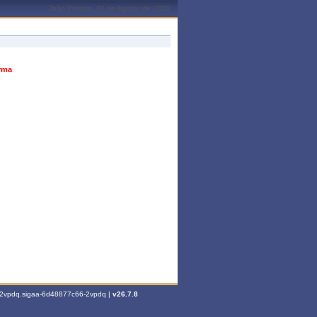
João Pessoa, 07 de Agosto de 2026
urma
6-2vpdq.sigaa-6d48877c66-2vpdq |
v26.7.8