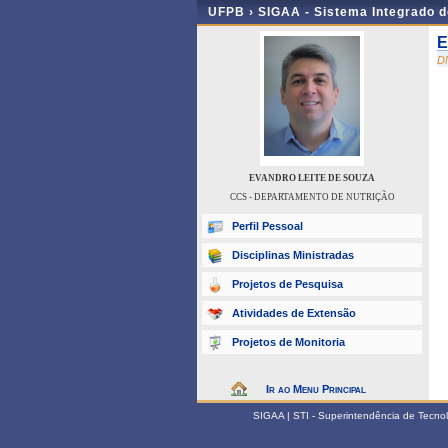
UFPB ›
SIGAA - Sistema Integrado 
E
D
EVANDRO LEITE DE SOUZA
CCS - DEPARTAMENTO DE NUTRIÇÃO
Perfil Pessoal
Disciplinas Ministradas
Projetos de Pesquisa
Atividades de Extensão
Projetos de Monitoria
Ir ao Menu Principal
SIGAA | STI - Superintendência de Tecn