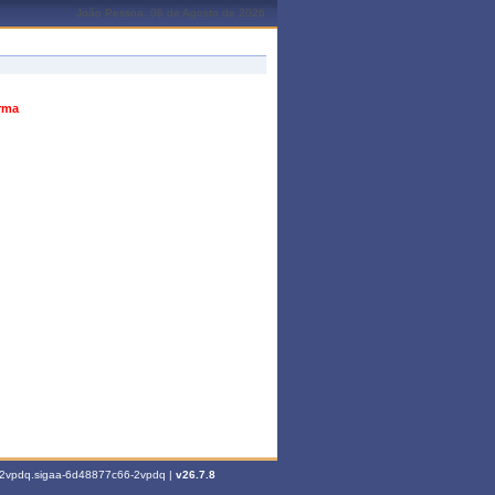
João Pessoa, 06 de Agosto de 2026
urma
6-2vpdq.sigaa-6d48877c66-2vpdq |
v26.7.8