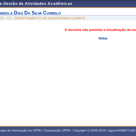
de Gestão de Atividades Acadêmicas
abiola Dias Da Silva Curbelo
EQ - CT - DEPARTAMENTO DE ENGENHARIA QUÍMICA
O docente não permitiu a visualização da t
Voltar
ologia da Informação da UFPB / Cooperação UFRN - Copyright © 2006-2026 | sigaa-6d48877c6