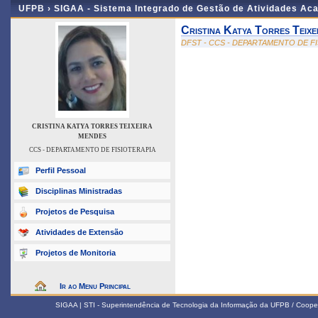
UFPB ›
SIGAA - Sistema Integrado de Gestão de Atividades Ac
Cristina Katya Torres Teixe
DFST - CCS - DEPARTAMENTO DE F
CRISTINA KATYA TORRES TEIXEIRA
MENDES
CCS - DEPARTAMENTO DE FISIOTERAPIA
Perfil Pessoal
Disciplinas Ministradas
Projetos de Pesquisa
Atividades de Extensão
Projetos de Monitoria
Ir ao Menu Principal
SIGAA | STI - Superintendência de Tecnologia da Informação da UFPB / Coope