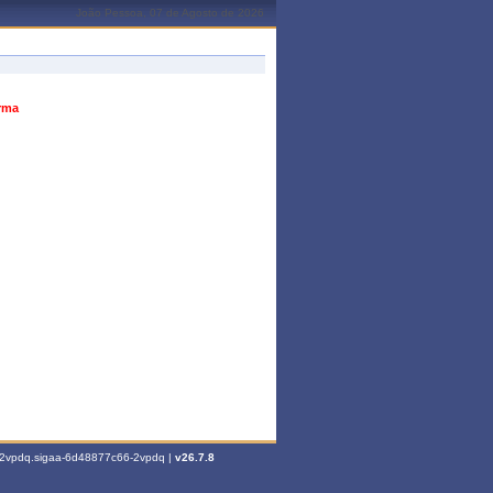
João Pessoa, 07 de Agosto de 2026
urma
6-2vpdq.sigaa-6d48877c66-2vpdq |
v26.7.8