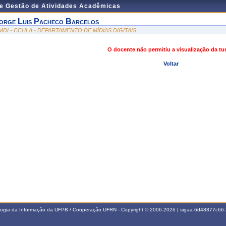
de Gestão de Atividades Acadêmicas
orge Luis Pacheco Barcelos
MDI - CCHLA - DEPARTAMENTO DE MÍDIAS DIGITAIS
O docente não permitiu a visualização da t
Voltar
ologia da Informação da UFPB / Cooperação UFRN - Copyright © 2006-2026 | sigaa-6d48877c6