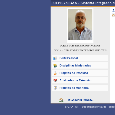
UFPB ›
SIGAA - Sistema Integrado 
J
D
JORGE LUIS PACHECO BARCELOS
CCHLA - DEPARTAMENTO DE MÍDIAS DIGITAIS
Perfil Pessoal
Disciplinas Ministradas
Projetos de Pesquisa
Atividades de Extensão
Projetos de Monitoria
Ir ao Menu Principal
SIGAA | STI - Superintendência de Tecn