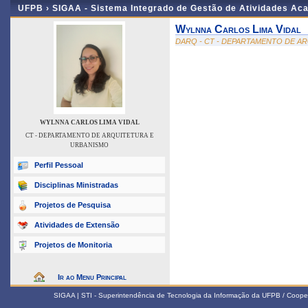
UFPB ›
SIGAA - Sistema Integrado de Gestão de Atividades Ac
Wylnna Carlos Lima Vidal
DARQ - CT - DEPARTAMENTO DE A
WYLNNA CARLOS LIMA VIDAL
CT - DEPARTAMENTO DE ARQUITETURA E
URBANISMO
Perfil Pessoal
Disciplinas Ministradas
Projetos de Pesquisa
Atividades de Extensão
Projetos de Monitoria
Ir ao Menu Principal
SIGAA | STI - Superintendência de Tecnologia da Informação da UFPB / Coope