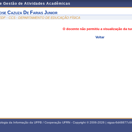
de Gestão de Atividades Acadêmicas
ose Cazuza De Farias Junior
EDF - CCS - DEPARTAMENTO DE EDUCAÇÃO FÍSICA
O docente não permitiu a visualização da t
Voltar
nologia da Informação da UFPB / Cooperação UFRN - Copyright © 2006-2026 | sigaa-6d48877c66