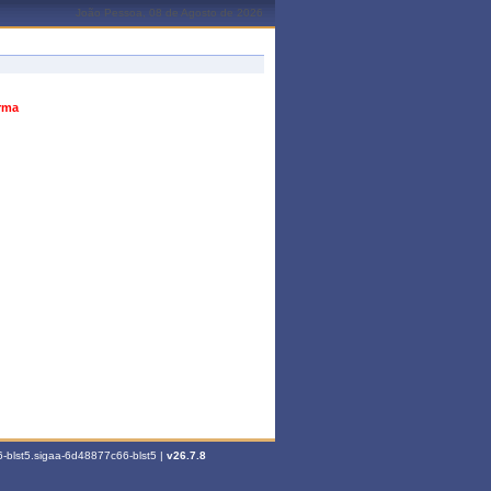
João Pessoa, 08 de Agosto de 2026
urma
-blst5.sigaa-6d48877c66-blst5 |
v26.7.8